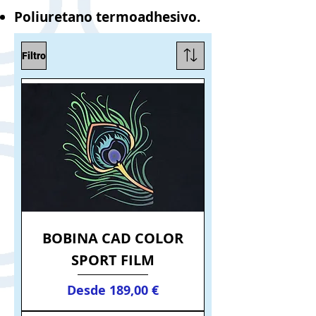
Poliuretano termoadhesivo.
Filtro
BOBINA CAD COLOR
SPORT FILM
Precio de oferta
Desde
189,00 €