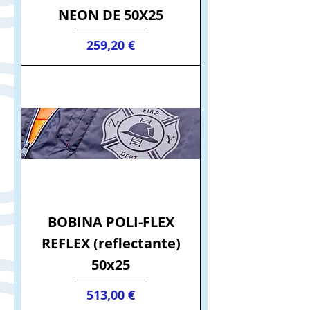
NEON DE 50X25
Precio
259,20 €
BOBINA POLI-FLEX
REFLEX (reflectante)
50x25
Precio
513,00 €