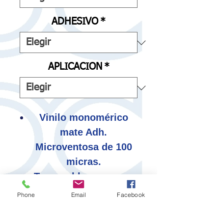
ADHESIVO
*
APLICACION
*
Vinilo monomérico
mate Adh.
Microventosa de 100
micras.
Trasera blanca opaca
al 95%.
Phone
Email
Facebook
Adhesivo acrilico