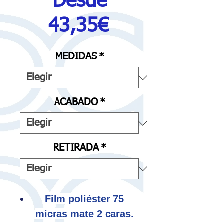
Desde
Precio
43,35€
de
MEDIDAS
*
oferta
ACABADO
*
RETIRADA
*
Film poliéster 75
micras mate 2 caras.