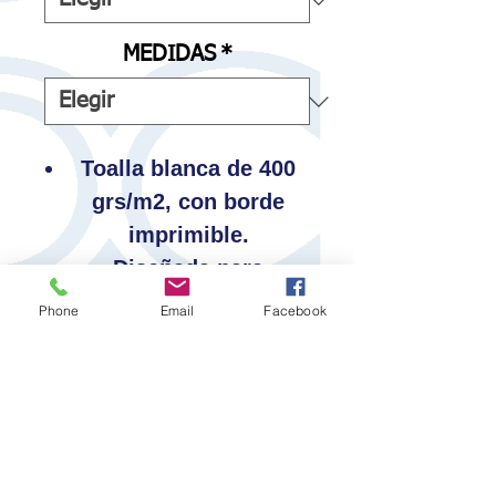
MEDIDAS
*
Toalla blanca de 400
grs/m2, con borde
imprimible.
Diseñada para
sublimar encima y
Phone
Email
Facebook
personalizarla.
100% material
reciclable.
Formada por
microfibra y algodón.