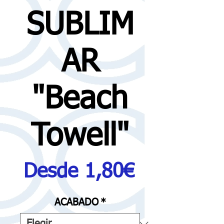
SUBLIM
AR
"Beach
Towell"
Precio
Desde
1,80€
de
ACABADO
*
oferta