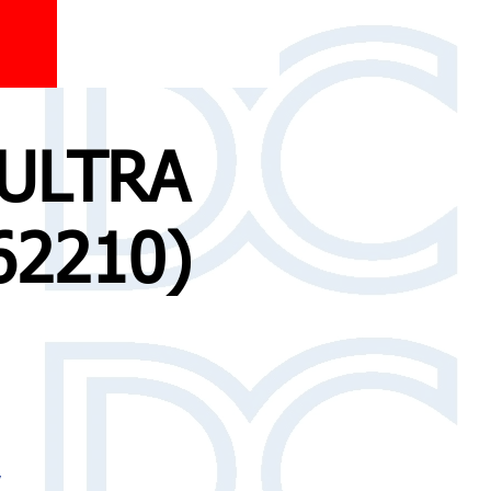
ULTRA
62210)
o
y