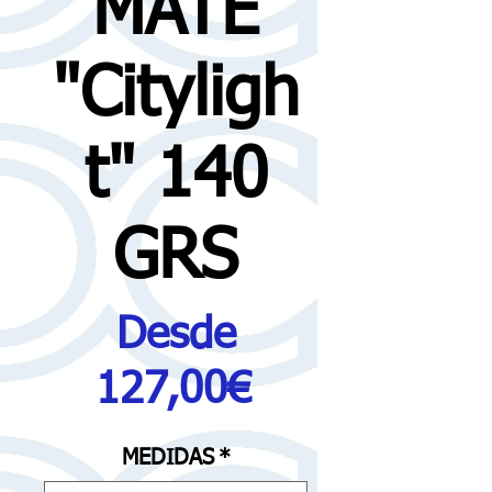
MATE
"Cityligh
t" 140
GRS
Desde
Precio
127,00€
de
MEDIDAS
*