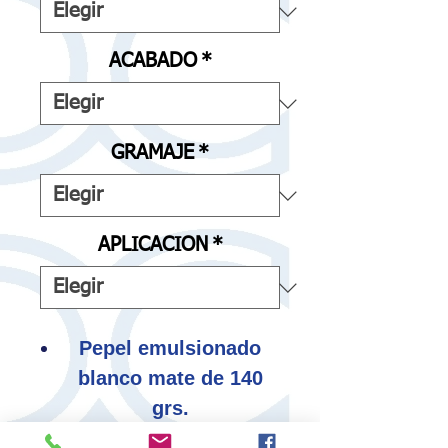
oferta
ACABADO
*
GRAMAJE
*
APLICACION
*
Pepel emulsionado
blanco mate de 140
grs.
Se puede laminar o