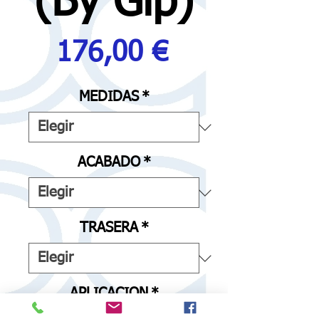
(By Glp)
Precio
176,00 €
MEDIDAS
*
ACABADO
*
TRASERA
*
APLICACION
*