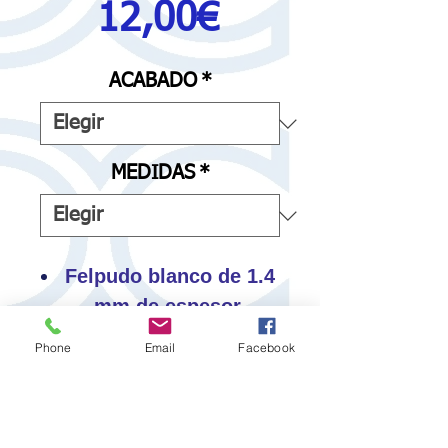
Precio
12,00€
de
ACABADO
*
oferta
MEDIDAS
*
Felpudo blanco de 1.4
mm de espesor.
Se presenta con cerco
Phone
Email
Facebook
negro de 2 cm.
Diseñada para
sublimar encima y