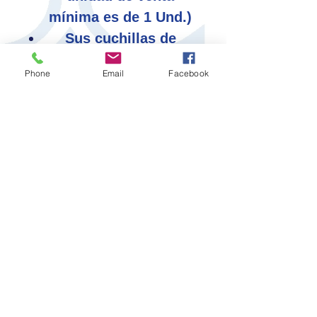
mínima es de 1 Und.)
Sus cuchillas de
repuesto son las Ref -
Phone
Email
Facebook
ASB-10, AB-50 , ASBB-
10 Y SABB-10 (30º).
www.olfa-olfa.com
Política de Privacidad
Creado por: "
DíAZ - PLAZA
CANDELAS, Y CÍA S.A.
"DC DICAVESA"
Cif / A-28122851
Tel: (+34)
916 694 314
WhatsApp:
650 684 281
e-mail: comercial@dicavesa.com