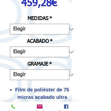
Precio
459,28€
de
MEDIDAS
*
oferta
ACABADO
*
GRAMAJE
*
Film de poliéster de 75
micras acabado ultra
mate.